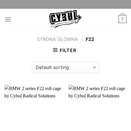
Skip
to
content
0
STRONA GŁÓWNA
»
F22
FILTER