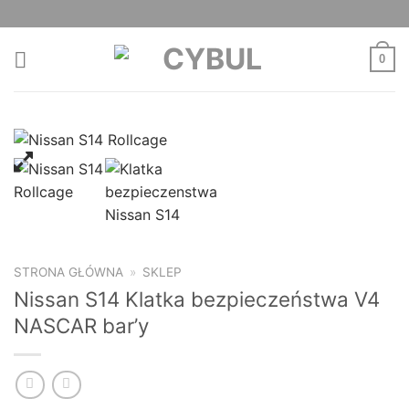
Skip
to
content
0
STRONA GŁÓWNA
»
SKLEP
Nissan S14 Klatka bezpieczeństwa V4
NASCAR bar’y