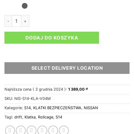
ilość Nissan S14 Klatka bezpieczeństwa V4 NASCAR bar'y
DODAJ DO KOSZYKA
SELECT DELIVERY LOCATION
Najniższa cena (
3 grudnia 2024
):
1 389,00
zł
SKU:
NIS-S14-KLA-V04M
Kategorie:
S14
,
KLATKI BEZPIECZEŃSTWA
,
NISSAN
Tagi:
drift
,
Klatka
,
Rollcage
,
S14