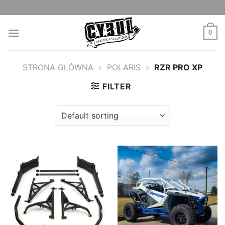
Skip
to
content
0
STRONA GŁÓWNA
»
POLARIS
»
RZR PRO XP
FILTER