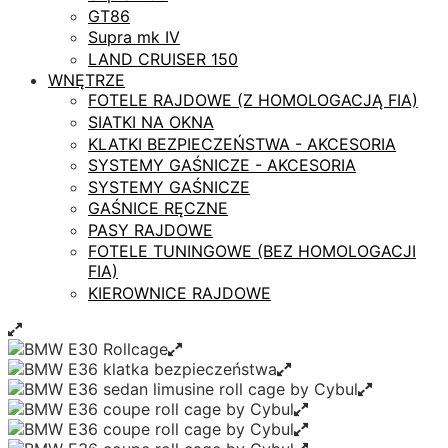
GT86
Supra mk IV
LAND CRUISER 150
WNĘTRZE
FOTELE RAJDOWE (Z HOMOLOGACJĄ FIA)
SIATKI NA OKNA
KLATKI BEZPIECZEŃSTWA - AKCESORIA
SYSTEMY GAŚNICZE - AKCESORIA
SYSTEMY GAŚNICZE
GAŚNICE RĘCZNE
PASY RAJDOWE
FOTELE TUNINGOWE (BEZ HOMOLOGACJI
FIA)
KIEROWNICE RAJDOWE