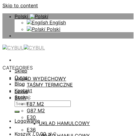
Skip to content
Polski
English
Polski
CATEGORIES
Sklep
O nas
UKŁAD WYDECHOWY
Blog
TAŚMY TERMICZNE
Kontakt
Lexus
Szukaj:
BMW
F87 M2
G87 M2
E30
Logowanie
UKŁAD HAMULCOWY
E36
Koszyk /
0,00
zł
0
UKŁAD HAMULCOWY