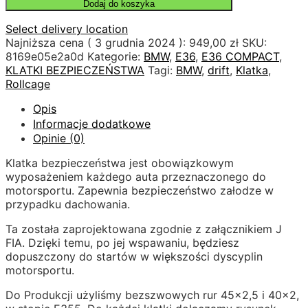
Dodaj do koszyka
Select delivery location
Najniższa cena (
3 grudnia 2024
):
949,00
zł
SKU:
8169e05e2a0d
Kategorie:
BMW
,
E36
,
E36 COMPACT
,
KLATKI BEZPIECZEŃSTWA
Tagi:
BMW
,
drift
,
Klatka
,
Rollcage
Opis
Informacje dodatkowe
Opinie (0)
Klatka bezpieczeństwa jest obowiązkowym
wyposażeniem każdego auta przeznaczonego do
motorsportu. Zapewnia bezpieczeństwo załodze w
przypadku dachowania.
Ta została zaprojektowana zgodnie z załącznikiem J
FIA. Dzięki temu, po jej wspawaniu, będziesz
dopuszczony do startów w większości dyscyplin
motorsportu.
Do Produkcji użyliśmy bezszwowych rur 45×2,5 i 40×2,