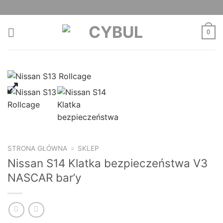
Skip
to
content
0
STRONA GŁÓWNA
»
SKLEP
Nissan S14 Klatka bezpieczeństwa V3
NASCAR bar’y