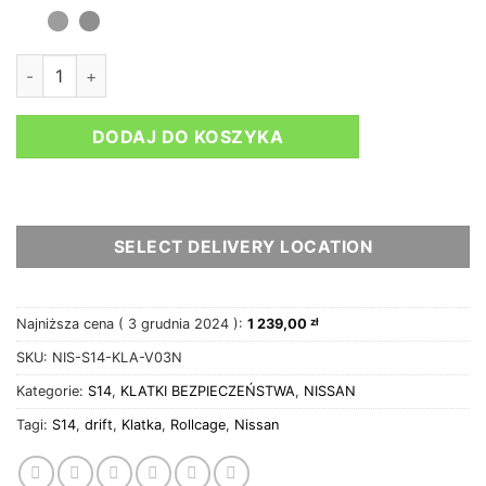
ilość Nissan S14 Klatka bezpieczeństwa V3 NASCAR bar'y
DODAJ DO KOSZYKA
SELECT DELIVERY LOCATION
Najniższa cena (
3 grudnia 2024
):
1 239,00
zł
SKU:
NIS-S14-KLA-V03N
Kategorie:
S14
,
KLATKI BEZPIECZEŃSTWA
,
NISSAN
Tagi:
S14
,
drift
,
Klatka
,
Rollcage
,
Nissan