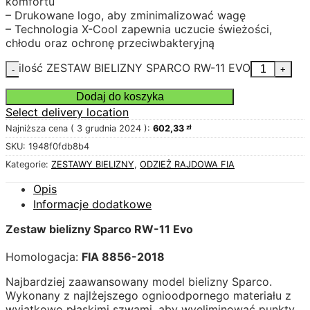
komfortu
– Drukowane logo, aby zminimalizować wagę
– Technologia X-Cool zapewnia uczucie świeżości,
chłodu oraz ochronę przeciwbakteryjną
ilość ZESTAW BIELIZNY SPARCO RW-11 EVO
Dodaj do koszyka
Select delivery location
Najniższa cena (
3 grudnia 2024
):
602,33
zł
SKU:
1948f0fdb8b4
Kategorie:
ZESTAWY BIELIZNY
,
ODZIEŻ RAJDOWA FIA
Opis
Informacje dodatkowe
Zestaw bielizny Sparco RW-11 Evo
Homologacja:
FIA 8856-2018
Najbardziej zaawansowany model bielizny Sparco.
Wykonany z najlżejszego ognioodpornego materiału z
wyjątkowo płaskimi szwami, aby wyeliminować punkty