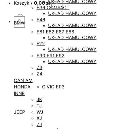
UKŁAD HAMULCOWY
Koszyk /
0,00
zł
0
E36 COMPACT
UKŁAD HAMULCOWY
E46
0
BMW
UKŁAD HAMULCOWY
E81 E82 E87 E88
UKŁAD HAMULCOWY
F22
UKŁAD HAMULCOWY
E90 E91 E92
UKŁAD HAMULCOWY
Z3
Z4
CAN AM
CIVIC EP3
HONDA
INNE
JK
TJ
WJ
JEEP
XJ
ZJ