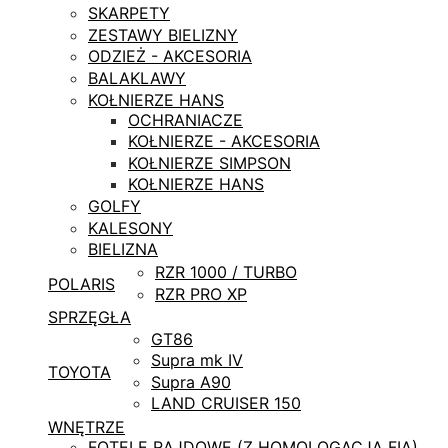
SKARPETY
ZESTAWY BIELIZNY
ODZIEŻ - AKCESORIA
BALAKLAWY
KOŁNIERZE HANS
OCHRANIACZE
KOŁNIERZE - AKCESORIA
KOŁNIERZE SIMPSON
KOŁNIERZE HANS
GOLFY
KALESONY
BIELIZNA
RZR 1000 / TURBO
POLARIS
RZR PRO XP
SPRZĘGŁA
GT86
Supra mk IV
TOYOTA
Supra A90
LAND CRUISER 150
WNĘTRZE
FOTELE RAJDOWE (Z HOMOLOGACJĄ FIA)