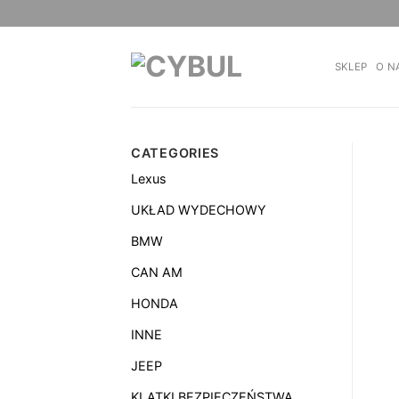
Skip
to
content
SKLEP
O N
CATEGORIES
Lexus
UKŁAD WYDECHOWY
BMW
CAN AM
HONDA
INNE
JEEP
KLATKI BEZPIECZEŃSTWA