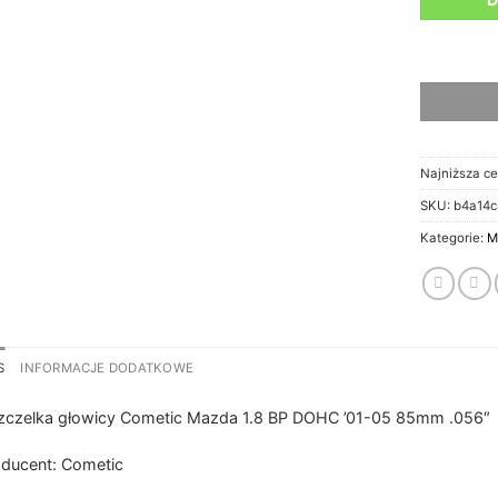
Najniższa ce
SKU:
b4a14c
Kategorie:
M
S
INFORMACJE DODATKOWE
zczelka głowicy Cometic Mazda 1.8 BP DOHC ’01-05 85mm .056″
ducent: Cometic