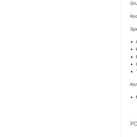
Gru
Ko
Spe
Kom
P