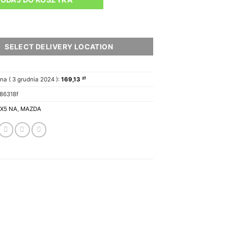
SELECT DELIVERY LOCATION
zł
na (
3 grudnia 2024
):
169,13
86318f
X5 NA
,
MAZDA