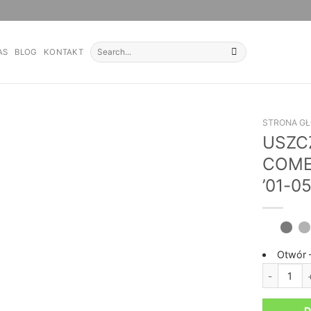
Szukaj:
AS
BLOG
KONTAKT
STRONA G
USZC
COME
’01-0
Otwór 
ilość USZ
D