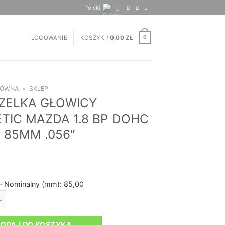
Polski
LOGOWANIE
KOSZYK /
0,00
ZŁ
0
ŁÓWNA
»
SKLEP
ZELKA GŁOWICY
TIC MAZDA 1.8 BP DOHC
5 85MM .056″
– Nominalny (mm): 85,00
CZELKA GŁOWICY COMETIC MAZDA 1.8 BP DOHC '01-05 85MM .056"
ODAJ DO KOSZYKA