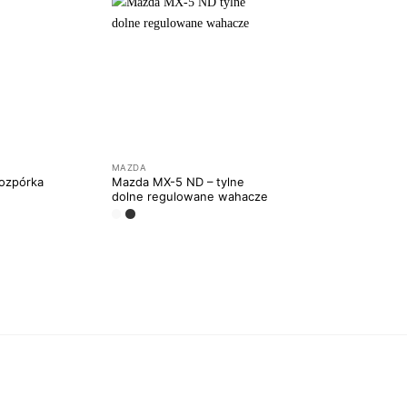
MAZDA
MX5 NA
ozpórka
Mazda MX-5 ND – tylne
Butterfly brace do 
dolne regulowane wahacze
MX5 NA NB