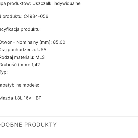
pa produktów: Uszczelki indywidualne
d produktu: C4984-056
cyfikacja produktu:
Otwór – Nominalny (mm): 85,00
Kraj pochodzenia: USA
Rodzaj materiału: MLS
Grubość (mm): 1,42
Typ:
patybilne modele:
Mazda 1.8L 16v – BP
ODOBNE PRODUKTY