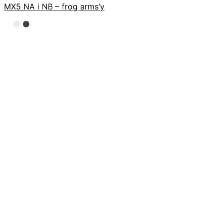
MX5 NA i NB – frog arms’y