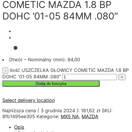
COMETIC MAZDA 1.8 BP
DOHC ’01-05 84MM .080″
Otwór – Nominalny (mm): 84,00
ilość USZCZELKA GŁOWICY COMETIC MAZDA 1.8 BP
DOHC '01-05 84MM .080"
Dodaj do koszyka
Select delivery location
Najniższa cena (
3 grudnia 2024
):
181,62
zł
SKU:
8fb1495ee305
Kategorie:
MX5 NA
,
MAZDA
Opis