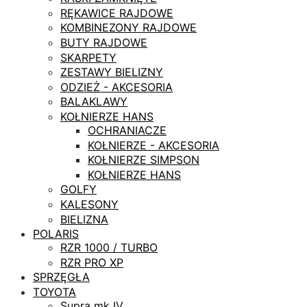
RĘKAWICE RAJDOWE
KOMBINEZONY RAJDOWE
BUTY RAJDOWE
SKARPETY
ZESTAWY BIELIZNY
ODZIEŻ - AKCESORIA
BALAKLAWY
KOŁNIERZE HANS
OCHRANIACZE
KOŁNIERZE - AKCESORIA
KOŁNIERZE SIMPSON
KOŁNIERZE HANS
GOLFY
KALESONY
BIELIZNA
POLARIS
RZR 1000 / TURBO
RZR PRO XP
SPRZĘGŁA
TOYOTA
Supra mk IV