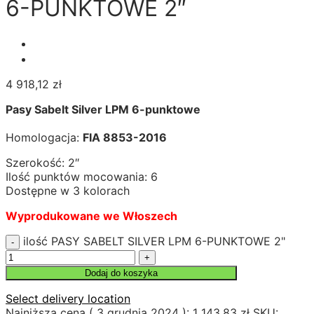
6-PUNKTOWE 2″
4 918,12
zł
Pasy Sabelt Silver LPM 6-punktowe
Homologacja:
FIA 8853-2016
Szerokość: 2″
Ilość punktów mocowania: 6
Dostępne w 3 kolorach
Wyprodukowane we Włoszech
ilość PASY SABELT SILVER LPM 6-PUNKTOWE 2"
Dodaj do koszyka
Select delivery location
Najniższa cena (
3 grudnia 2024
):
1 143,83
zł
SKU: