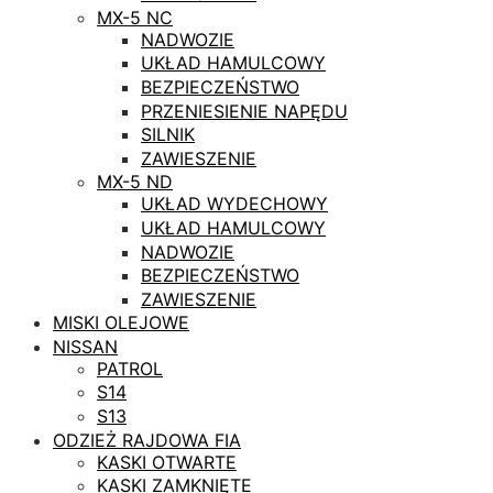
MX-5 NC
NADWOZIE
UKŁAD HAMULCOWY
BEZPIECZEŃSTWO
PRZENIESIENIE NAPĘDU
SILNIK
ZAWIESZENIE
MX-5 ND
UKŁAD WYDECHOWY
UKŁAD HAMULCOWY
NADWOZIE
BEZPIECZEŃSTWO
ZAWIESZENIE
MISKI OLEJOWE
NISSAN
PATROL
S14
S13
ODZIEŻ RAJDOWA FIA
KASKI OTWARTE
KASKI ZAMKNIĘTE