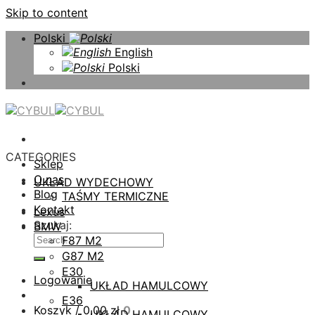
Skip to content
Polski
English
Polski
CATEGORIES
Sklep
O nas
UKŁAD WYDECHOWY
Blog
TAŚMY TERMICZNE
Kontakt
Lexus
Szukaj:
BMW
F87 M2
G87 M2
E30
Logowanie
UKŁAD HAMULCOWY
E36
Koszyk /
0,00
zł
0
UKŁAD HAMULCOWY