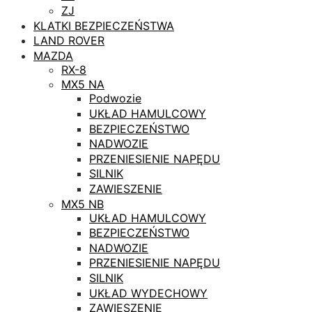
ZJ
KLATKI BEZPIECZEŃSTWA
LAND ROVER
MAZDA
RX-8
MX5 NA
Podwozie
UKŁAD HAMULCOWY
BEZPIECZEŃSTWO
NADWOZIE
PRZENIESIENIE NAPĘDU
SILNIK
ZAWIESZENIE
MX5 NB
UKŁAD HAMULCOWY
BEZPIECZEŃSTWO
NADWOZIE
PRZENIESIENIE NAPĘDU
SILNIK
UKŁAD WYDECHOWY
ZAWIESZENIE