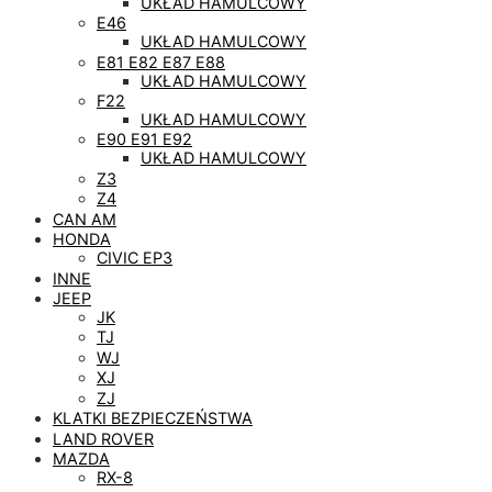
UKŁAD HAMULCOWY
E46
UKŁAD HAMULCOWY
E81 E82 E87 E88
UKŁAD HAMULCOWY
F22
UKŁAD HAMULCOWY
E90 E91 E92
UKŁAD HAMULCOWY
Z3
Z4
CAN AM
HONDA
CIVIC EP3
INNE
JEEP
JK
TJ
WJ
XJ
ZJ
KLATKI BEZPIECZEŃSTWA
LAND ROVER
MAZDA
RX-8