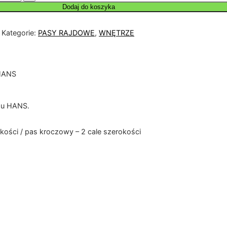
Dodaj do koszyka
Kategorie:
PASY RAJDOWE
,
WNĘTRZE
HANS
mu HANS.
okości / pas kroczowy – 2 cale szerokości