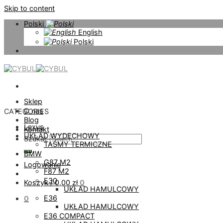
Skip to content
Polski
English
Polski
Sklep
O nas
CATEGORIES
Blog
Lexus
Kontakt
UKŁAD WYDECHOWY
Szukaj:
TAŚMY TERMICZNE
BMW
G87 M2
Logowanie
F87 M2
E30
Koszyk /
0,00
zł
0
UKŁAD HAMULCOWY
E36
0
UKŁAD HAMULCOWY
E36 COMPACT