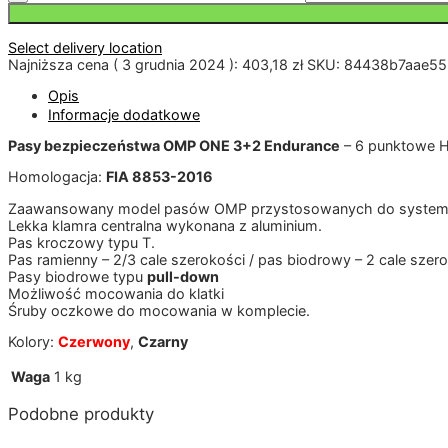
Select delivery location
Najniższa cena (
3 grudnia 2024
):
403,18
zł
SKU:
84438b7aae55
Opis
Informacje dodatkowe
Pasy bezpieczeństwa OMP ONE 3+2 Endurance
– 6 punktowe 
Homologacja:
FIA 8853-2016
Zaawansowany model pasów OMP przystosowanych do syste
Lekka klamra centralna wykonana z aluminium.
Pas kroczowy typu T.
Pas ramienny – 2/3 cale szerokości / pas biodrowy – 2 cale szer
Pasy biodrowe typu
pull-down
Możliwość mocowania do klatki
Śruby oczkowe do mocowania w komplecie.
Kolory:
Czerwony
,
Czarny
Waga
1 kg
Podobne produkty