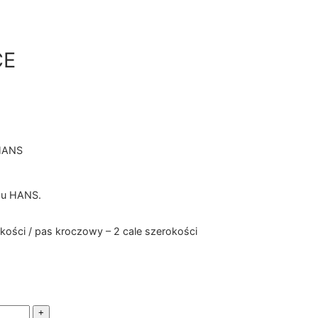
CE
HANS
mu HANS.
okości / pas kroczowy – 2 cale szerokości