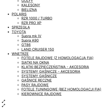
GOLFY
KALESONY
BIELIZNA
POLARIS
RZR 1000 / TURBO
RZR PRO XP
SPRZĘGŁA
TOYOTA
Supra mk IV
Supra A90
GT86
LAND CRUISER 150
WNĘTRZE
FOTELE RAJDOWE (Z HOMOLOGACJĄ FIA)
SIATKI NA OKNA
KLATKI BEZPIECZEŃSTWA - AKCESORIA
SYSTEMY GAŚNICZE - AKCESORIA
SYSTEMY GAŚNICZE
GAŚNICE RĘCZNE
PASY RAJDOWE
FOTELE TUNINGOWE (BEZ HOMOLOGACJI FIA)
KIEROWNICE RAJDOWE