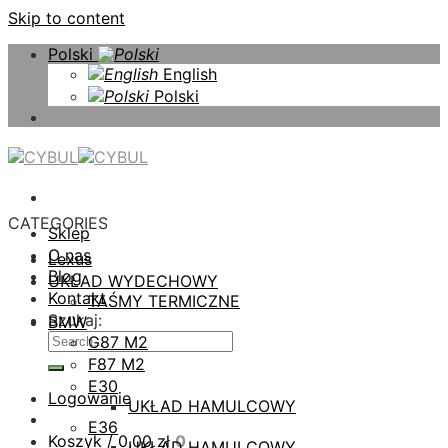
Skip to content
Polski
English
Polski
CATEGORIES
Sklep
O nas
Lexus
Blog
UKŁAD WYDECHOWY
Kontakt
TAŚMY TERMICZNE
Szukaj:
BMW
G87 M2
F87 M2
E30
Logowanie
UKŁAD HAMULCOWY
E36
Koszyk /
0,00
zł
0
UKŁAD HAMULCOWY