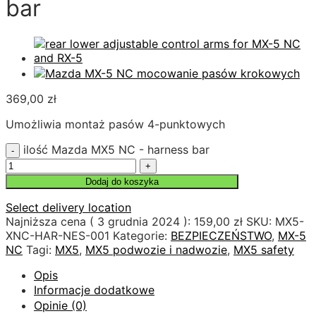
bar
369,00
zł
Umożliwia montaż pasów 4-punktowych
ilość Mazda MX5 NC - harness bar
Dodaj do koszyka
Select delivery location
Najniższa cena (
3 grudnia 2024
):
159,00
zł
SKU:
MX5-
XNC-HAR-NES-001
Kategorie:
BEZPIECZEŃSTWO
,
MX-5
NC
Tagi:
MX5
,
MX5 podwozie i nadwozie
,
MX5 safety
Opis
Informacje dodatkowe
Opinie (0)