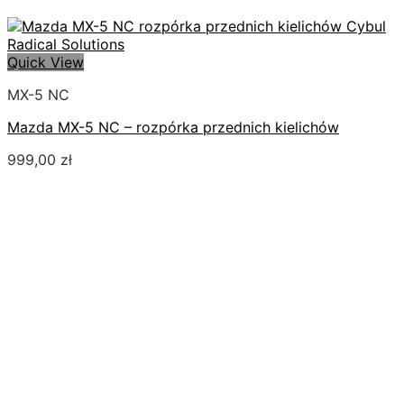
Quick View
MX-5 NC
Mazda MX-5 NC – rozpórka przednich kielichów
999,00
zł