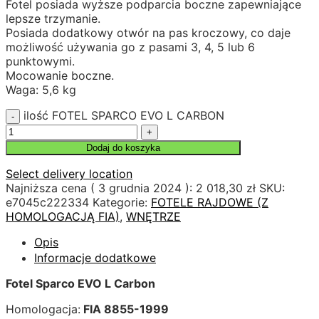
Fotel posiada wyższe podparcia boczne zapewniające
lepsze trzymanie.
Posiada dodatkowy otwór na pas kroczowy, co daje
możliwość używania go z pasami 3, 4, 5 lub 6
punktowymi.
Mocowanie boczne.
Waga: 5,6 kg
ilość FOTEL SPARCO EVO L CARBON
Dodaj do koszyka
Select delivery location
Najniższa cena (
3 grudnia 2024
):
2 018,30
zł
SKU:
e7045c222334
Kategorie:
FOTELE RAJDOWE (Z
HOMOLOGACJĄ FIA)
,
WNĘTRZE
Opis
Informacje dodatkowe
Fotel Sparco EVO L Carbon
Homologacja:
FIA 8855-1999