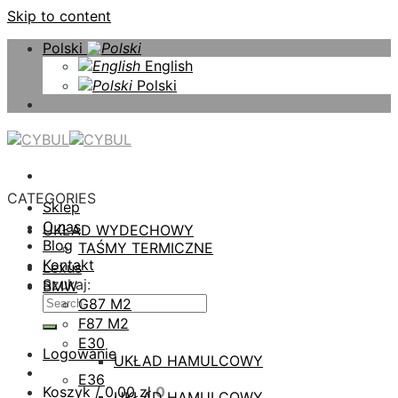
Skip to content
Polski
English
Polski
CATEGORIES
Sklep
O nas
UKŁAD WYDECHOWY
Blog
TAŚMY TERMICZNE
Kontakt
Lexus
Szukaj:
BMW
G87 M2
F87 M2
E30
Logowanie
UKŁAD HAMULCOWY
E36
Koszyk /
0,00
zł
0
UKŁAD HAMULCOWY