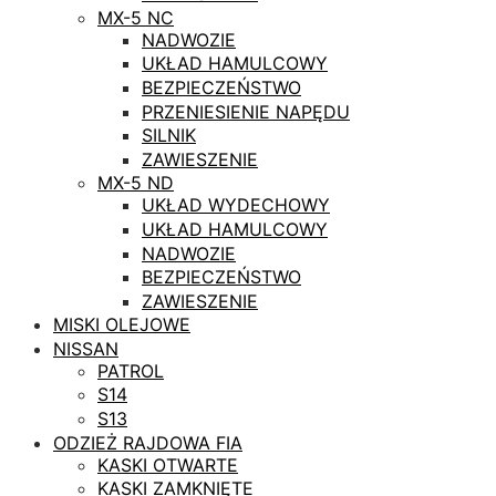
MX-5 NC
NADWOZIE
UKŁAD HAMULCOWY
BEZPIECZEŃSTWO
PRZENIESIENIE NAPĘDU
SILNIK
ZAWIESZENIE
MX-5 ND
UKŁAD WYDECHOWY
UKŁAD HAMULCOWY
NADWOZIE
BEZPIECZEŃSTWO
ZAWIESZENIE
MISKI OLEJOWE
NISSAN
PATROL
S14
S13
ODZIEŻ RAJDOWA FIA
KASKI OTWARTE
KASKI ZAMKNIĘTE