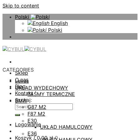
Skip to content
Polski
English
Polski
CATEGORIES
Sklep
O nas
Lexus
Blog
UKŁAD WYDECHOWY
Kontakt
TAŚMY TERMICZNE
Szukaj:
BMW
G87 M2
F87 M2
E30
Logowanie
UKŁAD HAMULCOWY
E36
Koszyk /
0,00
zł
0
UKŁAD HAMULCOWY