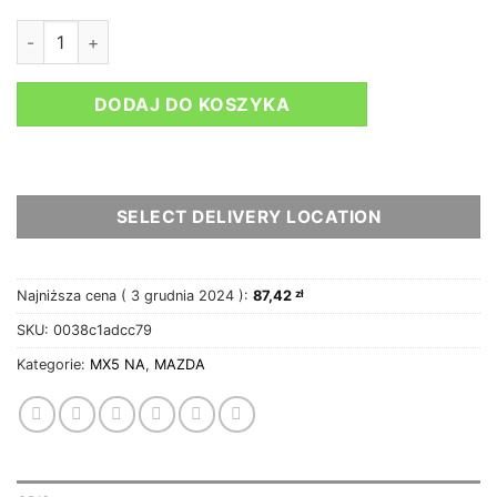
ilość DYSTANSE IRP MAZDA MX 5 I (NA) 09.89-04.98
DODAJ DO KOSZYKA
SELECT DELIVERY LOCATION
Najniższa cena (
3 grudnia 2024
):
87,42
zł
SKU:
0038c1adcc79
Kategorie:
MX5 NA
,
MAZDA