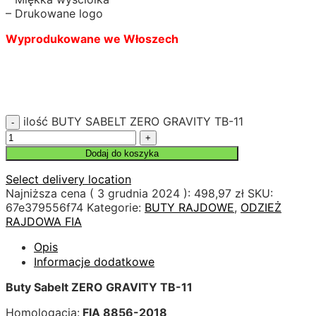
– Drukowane logo
Wyprodukowane we Włoszech
ilość BUTY SABELT ZERO GRAVITY TB-11
Dodaj do koszyka
Select delivery location
Najniższa cena (
3 grudnia 2024
):
498,97
zł
SKU:
67e379556f74
Kategorie:
BUTY RAJDOWE
,
ODZIEŻ
RAJDOWA FIA
Opis
Informacje dodatkowe
Buty Sabelt ZERO GRAVITY TB-11
Homologacja:
FIA 8856-2018