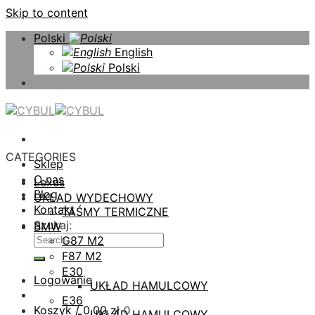
Skip to content
Polski
English
Polski
CATEGORIES
Sklep
O nas
Lexus
Blog
UKŁAD WYDECHOWY
Kontakt
TAŚMY TERMICZNE
Szukaj:
BMW
G87 M2
F87 M2
E30
Logowanie
UKŁAD HAMULCOWY
E36
Koszyk /
0,00
zł
0
UKŁAD HAMULCOWY